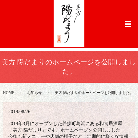
メ
美方 陽だまりのホームページを公開しまし
た。
HOME
お知らせ
美方 陽だまりのホームページを公開しました。
2019/08/26
2019年3月にオープンした若狭町鳥浜にある和食居酒屋
「美方 陽だまり」です。ホームページを公開しました。
今後も新メニューや店舗の様子など、定期的に様々な情報